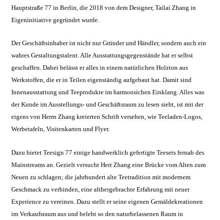
Malkurse
Hauptstraße 77 in Berlin, die 2018 von dem Designer, Tailai Zhang in
Eigeninitiative gegründet wurde.
Unterm
Konto Login
öffnen
Der Geschäftsinhaber ist nicht nur Gründer und Händler, sondern auch ein
wahres Gestaltungstalent. Alle Ausstattungsgegenstände hat er selbst
geschaffen. Dabei belässt er alles in einem natürlichen Holzton aus
Werkstoffen, die er in Teilen eigenständig aufgebaut hat. Damit sind
Innenausstattung und Teeprodukte im harmonsichen Einklang. Alles was
der Kunde im Ausstellungs- und Geschäftsraum zu lesen sieht, ist mit der
eigens von Herrn Zhang kreierten Schrift versehen,
wie Teeladen-Logos,
Werbetafeln, Visitenkarten und Flyer.
Dazu bietet Teesign 77 einige handwerklich gefertigte Teesets fernab des
Mainstreams an. Gezielt versucht Herr Zhang eine Brücke vom Alten zum
Neuen zu schlagen; die jahrhundert alte Teetradition mit modernem
Geschmack zu verbinden, eine althergebrachte Erfahrung mit neuer
Experience zu vereinen. Dazu stellt er seine eigenen Gemäldekreationen
im Verkaufsraum aus und belebt so den naturbelassenen Raum in