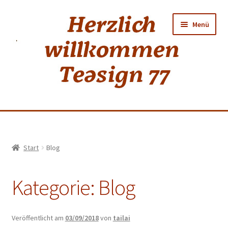
Zur
Zum
Menü
Navigation
Inhalt
springen
springen
Home
Start
Blog
shop
Kategorie:
Blog
Neuer Tee
Weiss
Veröffentlicht am
03/09/2018
von
tailai