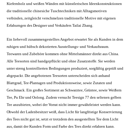
Kiefernholz und weißen Wänden mit künstlerischen Ideenkonstruktionen
die traditionelle chinesiche Tuschtechniken mit Alltagsmotiven
verbinden, zeitgleicht verschmelzen traditionelle Motive mit eigenen
Erfahurngen des Designer und
Verkäufers Tailai Zhang.
Ein liebevoll zusammengestelltes Angebot erwartet Sie als Kunden in dem
ruhigen und hübsch dekorierten Ausstellungs- und Verkaufsraum.
Teewaren und Zubehöre kommen ohne Mittelsmänner direkt aus China.
Alle Teesorten sind handgepflückt und ohne Zusatzstoffe. Sie werden
unter streng kontrollierten Bedingungen produziert, sorgfältig geprüft und
abgepackt. Die angebotenen Teesorten unterscheiden sich anhand
Blattgrad, Tee-Plantagen und Produktionsweise, sowie Zutaten und
Geschmack. Ein großes Sortiment an Schwarztee, Grüntee, sowie Weißern
Tee, Pu Ehr und Oolong. Zudem versucht Teesign 77 den seltenen gelben
Tee anzubieten, wobei der Vorrat nicht immer gewährleistet werden kann.
Obwohl der Ladenbesitzer weiß, dass Licht für langfristige Konservierung
des Tees nicht gut ist, setzt er trotzdem den ausgestellten Tee dem Licht
aus, damit der Kunden Form und Farbe des Tees direkt erfahren kann.