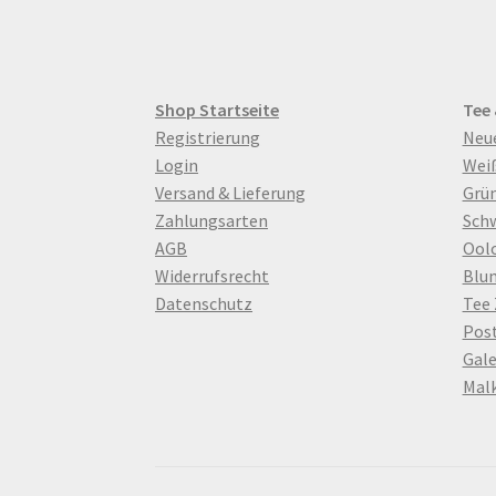
der
Produktsei
gewählt
werden
Shop Startseite
Tee
Registrierung
Neu
Login
Wei
Versand & Lieferung
Grün
Zahlungsarten
Sch
AGB
Ool
Widerrufsrecht
Blu
Datenschutz
Tee
Pos
Gale
Mal