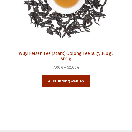
Wuyi Felsen Tee (stark) Oolong Tee 50 g, 100 g,
500 g
Preisspanne:
7,00
€
–
62,00
€
7,00 €
Dieses
bis
Ausführung wählen
Produkt
62,00 €
weist
mehrere
Varianten
auf.
Die
Optionen
können