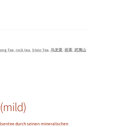
ong Tee
,
rock tea
,
Stein Tee
,
乌龙茶
,
岩茶
,
武夷山
(mild)
Felsentee durch seinen mineralischen