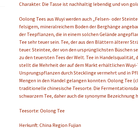
Charakter. Die Tasse ist nachhaltig lebendig und von go
Oolong Tees aus Wuyi werden auch „Felsen- oder Steinte
felsigem, mineralreichem Boden der Berghänge angebau
der Teepflanzen, die in einem solchen Gelände angepfla
Tee sehr teuer sein. Tee, der aus den Blättern älterer S
teuer. Steintee, der von den ursprünglichsten Büschen s
zu den teuersten Tees der Welt. Tee in Handelsqualität, 
stellt die Mehrheit der auf dem Markt erhältlichen Wuyi-
Ursprungspflanzen durch Stecklinge vermehrt und in Pf
Mengen in den Handel gelangen konnten. Oolong Tee (c
traditionelle chinesische Teesorte. Die Fermentationsd
schwarzem Tee, daher auch die synonyme Bezeichnung h
Teesorte: Oolong Tee
Herkunft: China Region Fujian