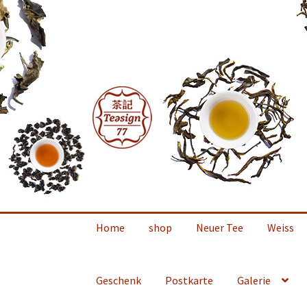
Zur
Zum
Navigation
Inhalt
springen
springen
Home
shop
Neuer Tee
Weiss
Geschenk
Postkarte
Galerie