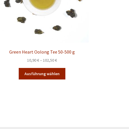
Green Heart Oolong Tee 50-500 g
Preisspanne:
10,90
€
–
102,50
€
10,90 €
Dieses
bis
Ausführung wählen
Produkt
102,50 €
weist
mehrere
Varianten
auf.
Die
Optionen
können
auf