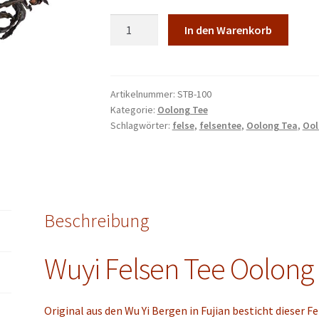
Wuyi
In den Warenkorb
Felsen
Tee
(mild)
Oolong
Artikelnummer:
STB-100
Kategorie:
Oolong Tee
Tee
Schlagwörter:
felse
,
felsentee
,
Oolong Tea
,
Ool
50
g,
100
g,
500
Beschreibung
g
Menge
Wuyi Felsen Tee Oolong 
Original aus den Wu Yi Bergen in Fujian besticht dieser 