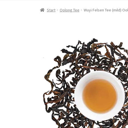
Start
Oolong Tee
Wuyi Felsen Tee (mild) Ool