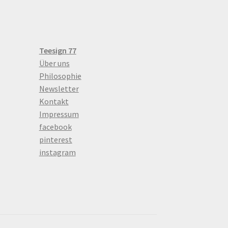
der
Produktseite
gewählt
werden
Teesign 77
Über uns
Philosophie
Newsletter
Kontakt
Impressum
facebook
pinterest
instagram