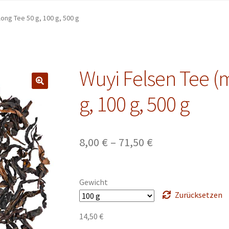
ong Tee 50 g, 100 g, 500 g
Wuyi Felsen Tee (
g, 100 g, 500 g
Preisspanne:
8,00
€
–
71,50
€
8,00 €
bis
Gewicht
71,50 €
Zurücksetzen
14,50
€