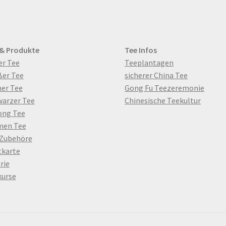
auf
der
te
Produktseite
gewählt
 & Produkte
Tee Infos
werden
er Tee
Teeplantagen
ßer Tee
sicherer China Tee
er Tee
Gong Fu Teezeremonie
warzer Tee
Chinesische Teekultur
ong Tee
men Tee
 Zubehöre
tkarte
rie
kurse