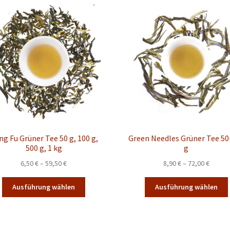
auf.
a
Die
Optionen
können
auf
der
Produktseite
gewählt
werden
g Fu Grüner Tee 50 g, 100 g,
Green Needles Grüner Tee 50
500 g, 1 kg
g
Preisspanne:
Preiss
6,50
€
–
59,50
€
8,90
€
–
72,00
€
6,50 €
8,90 €
Dieses
bis
bis
Ausführung wählen
Ausführung wählen
Produkt
59,50 €
72,00 
weist
mehrere
Varianten