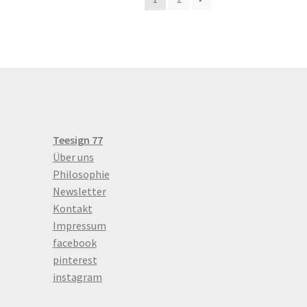
uf.
auf.
Die
Die
Optionen
Optionen
können
können
auf
auf
der
der
Produktseite
Produktseite
gewählt
gewählt
werden
werden
Teesign 77
Über uns
Philosophie
Newsletter
Kontakt
Impressum
facebook
pinterest
instagram