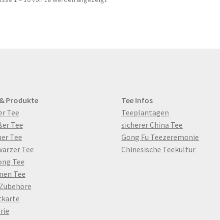
a
Die
Optionen
können
auf
der
Produktseite
gewählt
werden
 & Produkte
Tee Infos
er Tee
Teeplantagen
ßer Tee
sicherer China Tee
er Tee
Gong Fu Teezeremonie
warzer Tee
Chinesische Teekultur
ong Tee
men Tee
 Zubehöre
tkarte
rie