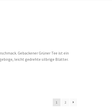
Geschmack. Gebackener Grüner Tee ist ein
birge, leicht gedrehte silbrige Blätter.
1
2