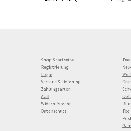
auf.
Die
Optionen
können
auf
der
Produktseite
gewählt
werden
Shop Startseite
Tee
Registrierung
Neu
Login
Wei
Versand & Lieferung
Grün
Zahlungsarten
Sch
AGB
Ool
Widerrufsrecht
Blu
Datenschutz
Tee
Pos
Gale