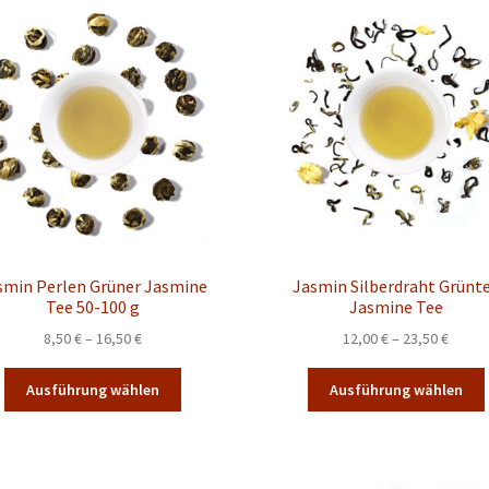
auf.
a
Die
Optionen
können
auf
der
Produktseite
gewählt
werden
smin Perlen Grüner Jasmine
Jasmin Silberdraht Grünt
Tee 50-100 g
Jasmine Tee
Preisspanne:
Preis
8,50
€
–
16,50
€
12,00
€
–
23,50
€
8,50 €
12,00 
Dieses
bis
bis
Ausführung wählen
Ausführung wählen
Produkt
16,50 €
23,50 
weist
mehrere
Varianten