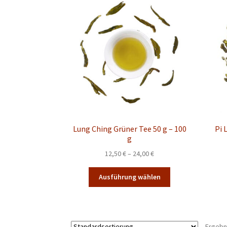
auf.
Die
Optionen
können
auf
der
Produktseite
gewählt
werden
Lung Ching Grüner Tee 50 g – 100
Pi 
g
Preisspanne:
12,50
€
–
24,00
€
12,50 €
Dieses
bis
Ausführung wählen
Produkt
24,00 €
weist
mehrere
Varianten
Ergebn