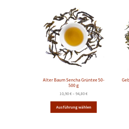
Alter Baum Sencha Grüntee 50-
Geb
500 g
Preisspanne:
10,90
€
–
94,80
€
10,90 €
Dieses
bis
Ausführung wählen
Produkt
94,80 €
weist
mehrere