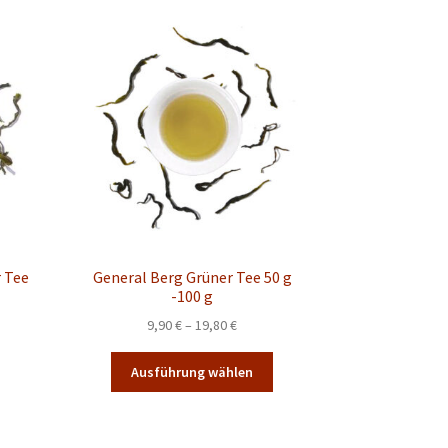
 Tee
General Berg Grüner Tee 50 g
-100 g
spanne:
Preisspanne:
9,90
€
–
19,80
€
€
9,90 €
Dieses
Dieses
bis
Ausführung wählen
Produkt
Produkt
€
19,80 €
weist
weist
mehrere
mehrere