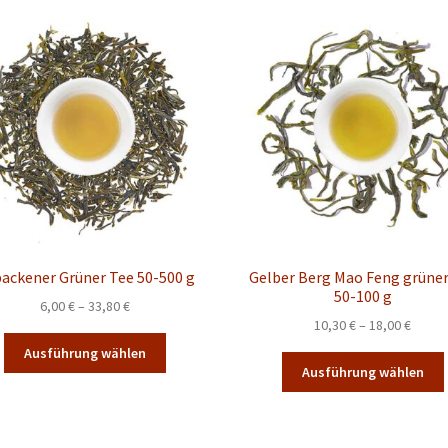
ackener Grüner Tee 50-500 g
Gelber Berg Mao Feng grüner
50-100 g
Preisspanne:
6,00
€
–
33,80
€
Preis
10,30
€
–
18,00
€
6,00 €
Dieses
10,30 
bis
Ausführung wählen
Produkt
bis
33,80 €
Ausführung wählen
weist
18,00 
mehrere
Varianten