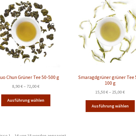
auf.
a
Die
Optionen
können
auf
der
Produktseite
gewählt
werden
Luo Chun Grüner Tee 50-500 g
Smaragdgrüner grüner Tee 
100 g
Preisspanne:
8,90
€
–
72,00
€
Preis
15,50
€
–
25,00
€
8,90 €
Dieses
15,50 
bis
Ausführung wählen
Produkt
bis
72,00 €
Ausführung wählen
weist
25,00 
mehrere
Varianten
auf.
isse 1 – 16 von 18 werden angezeigt