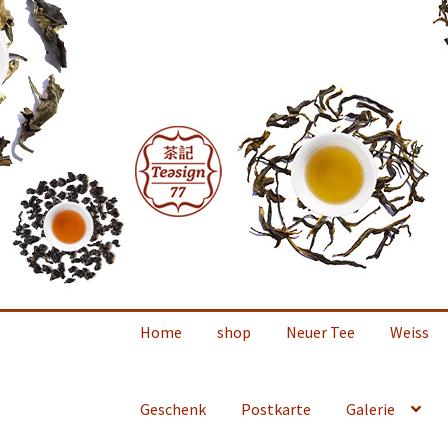
Zur
Zum
Navigation
Inhalt
springen
springen
Home
shop
Neuer Tee
Weiss
Geschenk
Postkarte
Galerie