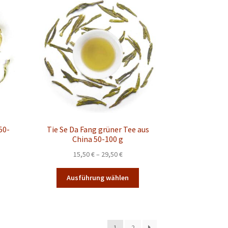
uf.
auf.
Die
Die
Optionen
Optionen
können
können
auf
auf
der
der
Produktseite
Produktseite
gewählt
gewählt
werden
werden
50-
Tie Se Da Fang grüner Tee aus
China 50-100 g
spanne:
Preisspanne:
15,50
€
–
29,50
€
€
15,50 €
Dieses
Dieses
bis
Ausführung wählen
Produkt
Produkt
€
29,50 €
weist
weist
mehrere
mehrere
Varianten
Varianten
1
2