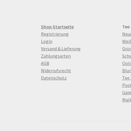
Shop Startseite
Tee
Registrierung
Neu
Login
Wei
Versand & Lieferung
Grün
Zahlungsarten
Sch
AGB
Ool
Widerrufsrecht
Blu
Datenschutz
Tee
Pos
Gale
Mal