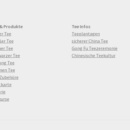
 & Produkte
Tee Infos
er Tee
Teeplantagen
ßer Tee
sicherer China Tee
er Tee
Gong Fu Teezeremonie
warzer Tee
Chinesische Teekultur
ong Tee
men Tee
 Zubehöre
tkarte
rie
kurse