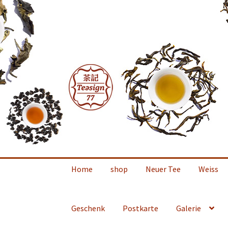
Zur
Zum
Navigation
Inhalt
springen
springen
Home
shop
Neuer Tee
Weiss
Geschenk
Postkarte
Galerie