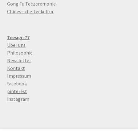
Gong Fu Teezeremonie
Chinesische Teekultur
Teesign 77
Über uns
Philosophie
Newsletter
Kontakt
Impressum
facebook
pinterest
instagram
© Teesign 77 beschäftigt sich mit chinesicher Tee Einzel-