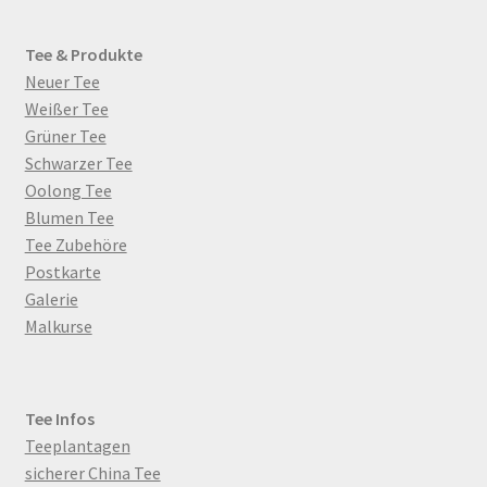
Malkurse
Unterm
Tee & Produkte
Konto Login
öffnen
Neuer Tee
Weißer Tee
Grüner Tee
Schwarzer Tee
Oolong Tee
Blumen Tee
Tee Zubehöre
Postkarte
Galerie
Malkurse
Tee Infos
Teeplantagen
sicherer China Tee