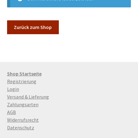
Schwarz
Grün
Zurück zum Shop
Oolong
Blumen
Unterm
Zubehör
Shop Startseite
öffnen
Registrierung
Login
Geschenk
Versand & Lieferung
Zahlungsarten
Postkarte
AGB
Widerrufsrecht
Unterm
Galerie
Datenschutz
öffnen