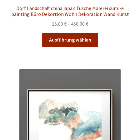
Dorf Landschaft china japan Tusche Malerei sumi-e
painting Büro Dekortion Wohn Dekoration Wand Kunst
Preisspanne:
15,00
€
–
450,00
€
15,00 €
Dieses
bis
Ausführung wählen
Produkt
450,00 €
weist
mehrere
Varianten
auf.
Die
Optionen
können
auf
der
Produktseite
gewählt
werden