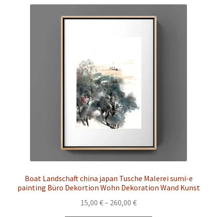
Varianten
auf.
Die
Optionen
können
auf
der
Produktseite
gewählt
werden
Boat Landschaft china japan Tusche Malerei sumi-e
painting Büro Dekortion Wohn Dekoration Wand Kunst
Preisspanne:
15,00
€
–
260,00
€
15,00 €