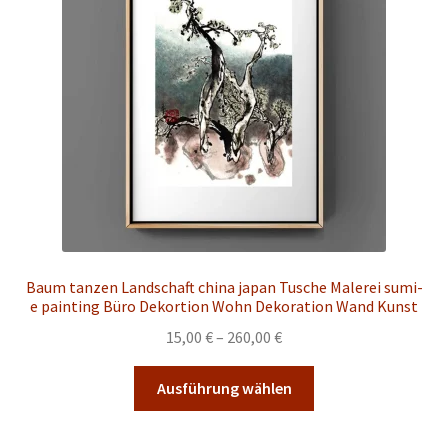
können
auf
der
Produktseite
gewählt
werden
Baum tanzen Landschaft china japan Tusche Malerei sumi-
e painting Büro Dekortion Wohn Dekoration Wand Kunst
Preisspanne:
15,00
€
–
260,00
€
15,00 €
Dieses
bis
Ausführung wählen
Produkt
260,00 €
weist