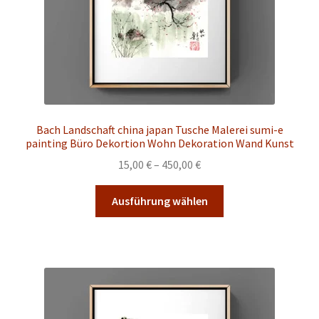
gewählt
werden
Bach Landschaft china japan Tusche Malerei sumi-e
painting Büro Dekortion Wohn Dekoration Wand Kunst
Preisspanne:
15,00
€
–
450,00
€
15,00 €
Dieses
bis
Ausführung wählen
Produkt
450,00 €
weist
mehrere
Varianten
auf.
Die
Optionen