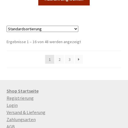
Produkt
35,00 €
weist
mehrere
Varianten
auf.
Die
Ergebnisse 1 – 16 von 48 werden angezeigt
Optionen
können
1
2
3
auf
der
Produktseite
gewählt
werden
Shop Startseite
Registrierung
Login
Versand & Lieferung
Zahlungsarten
AGB