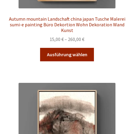
Malkurse
Unterm
Konto Login
Autumn mountain Landschaft china japan Tusche Malerei
öffnen
sumi-e painting Büro Dekortion Wohn Dekoration Wand
Kunst
Preisspanne:
15,00
€
–
260,00
€
15,00 €
Dieses
bis
Ausführung wählen
Produkt
260,00 €
weist
mehrere
Varianten
auf.
Die
Optionen
können
auf
der
Produktseite