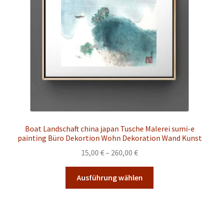
auf
der
Produktseite
gewählt
werden
Boat Landschaft china japan Tusche Malerei sumi-e
painting Büro Dekortion Wohn Dekoration Wand Kunst
Preisspanne:
15,00
€
–
260,00
€
15,00 €
Dieses
bis
Ausführung wählen
Produkt
260,00 €
weist
mehrere