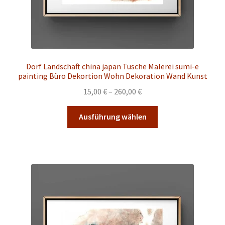
Dorf Landschaft china japan Tusche Malerei sumi-e
painting Büro Dekortion Wohn Dekoration Wand Kunst
Preisspanne:
15,00
€
–
260,00
€
15,00 €
Dieses
bis
Ausführung wählen
Produkt
260,00 €
weist
mehrere
Varianten
auf.
Die
Optionen
können
auf