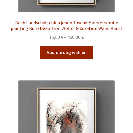
Bach Landschaft china japan Tusche Malerei sumi-e
painting Büro Dekortion Wohn Dekoration Wand Kunst
Preisspanne:
15,00
€
–
450,00
€
15,00 €
Dieses
bis
Ausführung wählen
Produkt
450,00 €
weist
mehrere
Varianten
auf.
Die
Optionen
können
auf
der
Produktseite