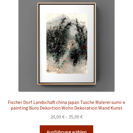
auf.
Die
Optionen
können
auf
der
Produktseite
gewählt
werden
Fischer Dorf Landschaft china japan Tusche Malerei sumi-e
painting Büro Dekortion Wohn Dekoration Wand Kunst
Preisspanne:
20,00
€
–
35,00
€
20,00 €
Dieses
bis
Ausführung wählen