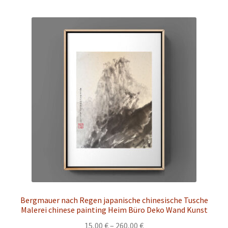
mehrere
Varianten
auf.
Die
Optionen
können
auf
der
Produktseite
gewählt
werden
Bergmauer nach Regen japanische chinesische Tusche
Malerei chinese painting Heim Büro Deko Wand Kunst
Preisspanne:
15,00
€
–
260,00
€