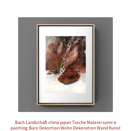
weist
mehrere
Varianten
auf.
Die
Optionen
können
auf
der
Produktseite
gewählt
werden
Bach Landschaft china japan Tusche Malerei sumi-e
painting Büro Dekortion Wohn Dekoration Wand Kunst