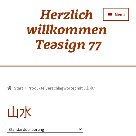
Zur
Zum
Menü
Navigation
Inhalt
springen
springen
Home
Start
Produkte verschlagwortet mit „山水“
shop
山水
Neuer Tee
Weiss