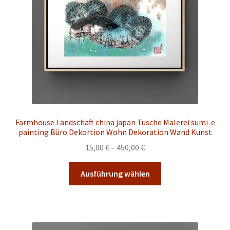
der
Produktseite
gewählt
werden
Farmhouse Landschaft china japan Tusche Malerei sumi-e
painting Büro Dekortion Wohn Dekoration Wand Kunst
Preisspanne:
15,00
€
–
450,00
€
15,00 €
Dieses
bis
Ausführung wählen
Produkt
450,00 €
weist
mehrere
Varianten