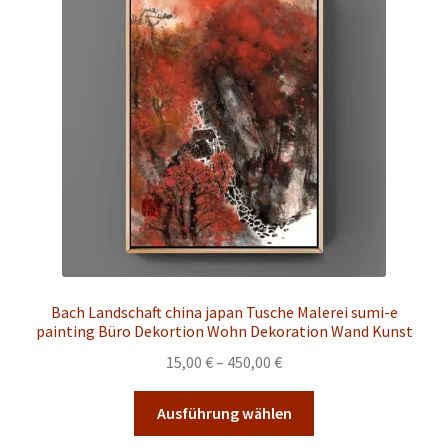
Optionen
können
auf
der
Produktseite
gewählt
werden
Bach Landschaft china japan Tusche Malerei sumi-e
painting Büro Dekortion Wohn Dekoration Wand Kunst
Preisspanne:
15,00
€
–
450,00
€
15,00 €
Dieses
bis
Ausführung wählen
Produkt
450,00 €