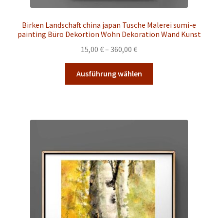
Birken Landschaft china japan Tusche Malerei sumi-e
painting Büro Dekortion Wohn Dekoration Wand Kunst
Preisspanne:
15,00
€
–
360,00
€
15,00 €
Dieses
bis
Ausführung wählen
Produkt
360,00 €
weist
mehrere
Varianten
auf.
Die
Optionen
können
auf
der
Produktseite
gewählt