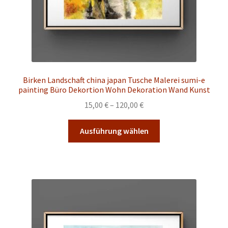
werden
Birken Landschaft china japan Tusche Malerei sumi-e
painting Büro Dekortion Wohn Dekoration Wand Kunst
Preisspanne:
15,00
€
–
120,00
€
15,00 €
Dieses
bis
Ausführung wählen
Produkt
120,00 €
weist
mehrere
Varianten
auf.
Die
Optionen
können