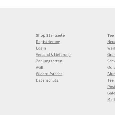
Shop Startseite
Tee
Registrierung
Neu
Login
Wei
Versand & Lieferung
Grün
Zahlungsarten
Sch
AGB
Ool
Widerrufsrecht
Blu
Datenschutz
Tee
Pos
Gale
Mal