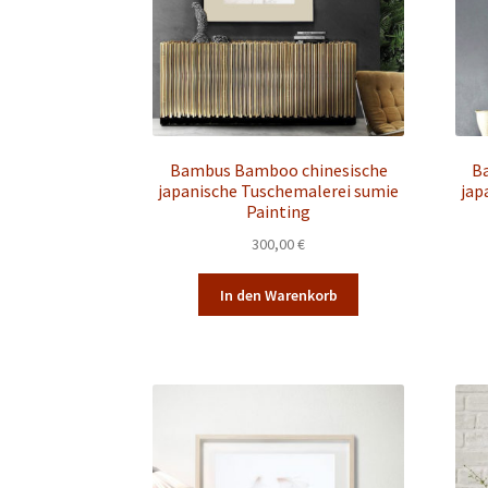
Bambus Bamboo chinesische
B
japanische Tuschemalerei sumie
jap
Painting
300,00
€
In den Warenkorb