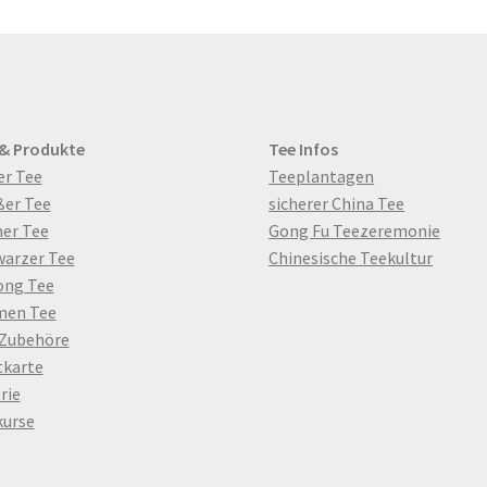
 & Produkte
Tee Infos
er Tee
Teeplantagen
ßer Tee
sicherer China Tee
er Tee
Gong Fu Teezeremonie
warzer Tee
Chinesische Teekultur
ong Tee
men Tee
 Zubehöre
tkarte
rie
kurse