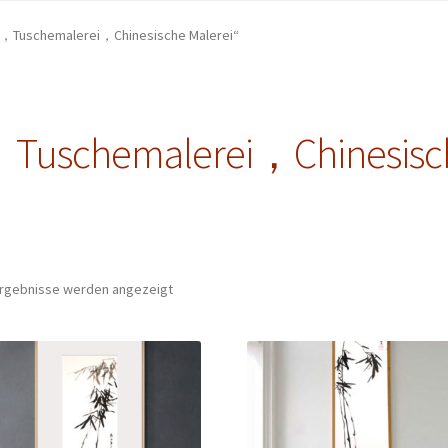
s，Tuschemalerei，Chinesische Malerei“
uschemalerei，Chinesisch
 Ergebnisse werden angezeigt