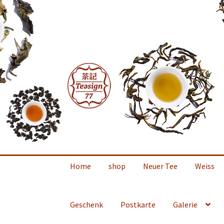
Zur
Zum
Navigation
Inhalt
springen
springen
Home
shop
Neuer Tee
Weiss
Geschenk
Postkarte
Galerie