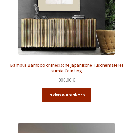
Bambus Bamboo chinesische japanische Tuschemalerei
sumie Painting
300,00
€
In den Warenkorb