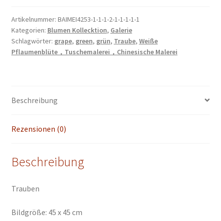
Tusche
Malerei
Artikelnummer:
BAIMEI4253-1-1-1-2-1-1-1-1-1
Kategorien:
Blumen Kollecktion
,
Galerie
grapes
Schlagwörter:
grape
,
green
,
grün
,
Traube
,
Weiße
chinese
Pflaumenblüte，Tuschemalerei，Chinesische Malerei
japanese
sumie
painting
Heim
Beschreibung
Haus
Büro
Rezensionen (0)
Deko
Wand
Kunst
Beschreibung
Menge
Trauben
Bildgröße: 45 x 45 cm