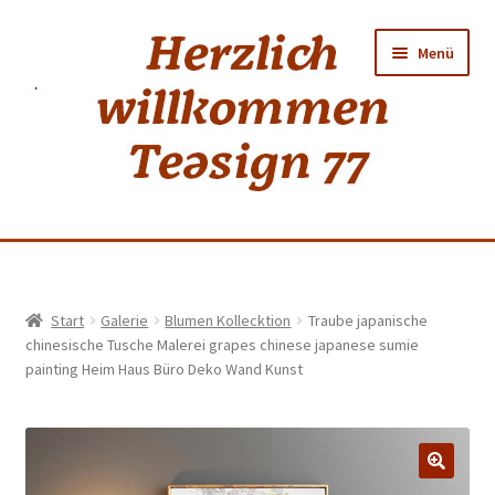
Zur
Zum
Menü
Navigation
Inhalt
springen
springen
Home
Start
Galerie
Blumen Kollecktion
Traube japanische
chinesische Tusche Malerei grapes chinese japanese sumie
shop
painting Heim Haus Büro Deko Wand Kunst
Neuer Tee
Weiss