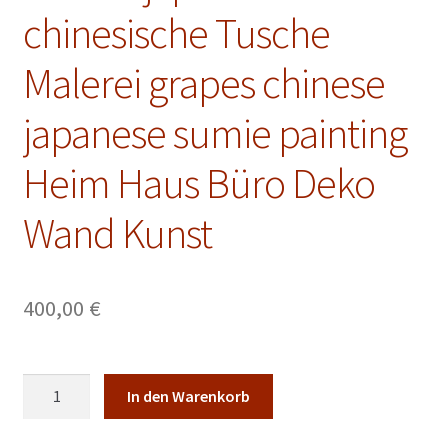
Malkurse
chinesische Tusche
Unterm
Konto Login
Malerei grapes chinese
öffnen
japanese sumie painting
Heim Haus Büro Deko
Wand Kunst
400,00
€
Traube
In den Warenkorb
japanische
chinesische