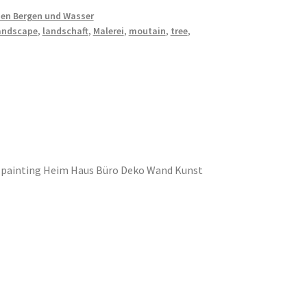
hen Bergen und Wasser
andscape
,
landschaft
,
Malerei
,
moutain
,
tree
,
se painting Heim Haus Büro Deko Wand Kunst