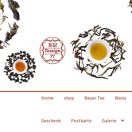
Zur
Zum
Navigation
Inhalt
springen
springen
Home
shop
Neuer Tee
Weiss
Geschenk
Postkarte
Galerie