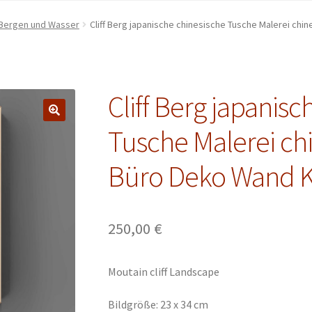
 Bergen und Wasser
Cliff Berg japanische chinesische Tusche Malerei ch
Cliff Berg japanis
Tusche Malerei ch
Büro Deko Wand K
250,00
€
Moutain
cliff
Landscape
Bildgröße: 23 x 34 cm