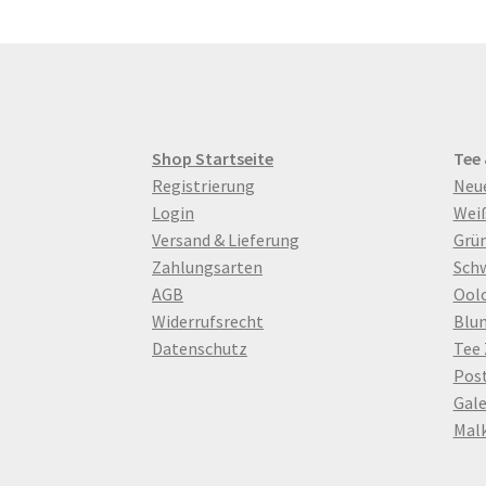
Shop Startseite
Tee
Registrierung
Neu
Login
Wei
Versand & Lieferung
Grün
Zahlungsarten
Sch
AGB
Ool
Widerrufsrecht
Blu
Datenschutz
Tee
Pos
Gale
Mal