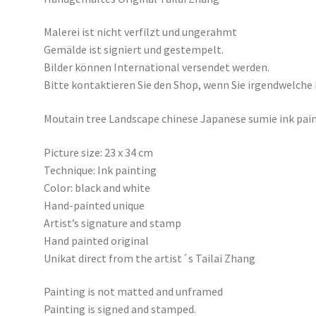
Malerei ist nicht verfilzt und ungerahmt
Gemälde ist signiert und gestempelt.
Bilder können International versendet werden.
Bitte kontaktieren Sie den Shop, wenn Sie irgendwelche
Moutain tree Landscape chinese Japanese sumie ink pain
Picture size: 23 x 34 cm
Technique: Ink painting
Color: black and white
Hand-painted unique
Artist’s signature and stamp
Hand painted original
Unikat direct from the artist´s Tailai Zhang
Painting is not matted and unframed
Painting is signed and stamped.