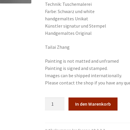
Technik: Tuschemalerei
Farbe: Schwarz und white
handgemaltes Unikat
Künstler signatur und Stempel
Handgemaltes Original
Tailai Zhang
Painting is not matted and unframed
Painting is signed and stamped.
Images can be shipped internationally.
Please contact the shop if you have any qu
Cliff
In den Warenkorb
Berg
japanische
chinesische
Tusche