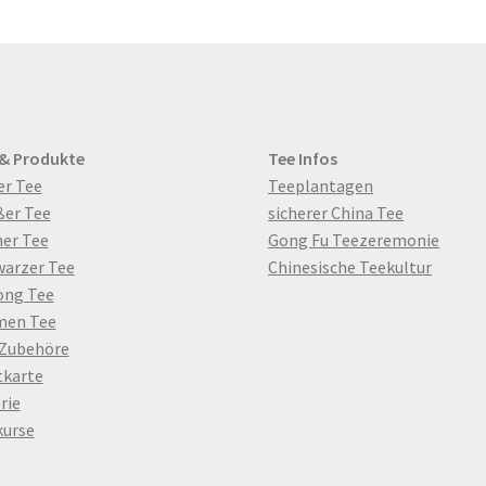
 & Produkte
Tee Infos
er Tee
Teeplantagen
ßer Tee
sicherer China Tee
er Tee
Gong Fu Teezeremonie
warzer Tee
Chinesische Teekultur
ong Tee
men Tee
 Zubehöre
tkarte
rie
kurse