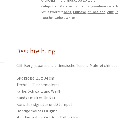
Artikelnummer:
landscape-10-2-2-2
Kategorien:
Galerie
,
Landschaftsmalerei zwisc
Malerei
Schlagwörter:
berg
,
Chinese
,
chinesisch
,
cliff
,
l
chinese
Tusche
,
weiss
,
White
painting
Heim
Büro
Deko
Wand
Beschreibung
Kunst
Menge
Cliff
Berg
japanische chinesische Tusche Malerei chine
Bildgröße: 23 x 34 cm
Technik: Tuschemalerei
Farbe: Schwarz und Weiß
handgemaltes Unikat
Künstler signatur und Stempel
Handgemaltes Original
Handgemaltes Original Tailai Zhang