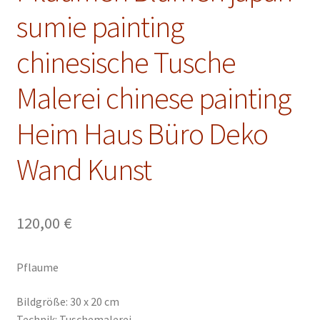
Malkurse
sumie painting
Unterm
Konto Login
chinesische Tusche
öffnen
Malerei chinese painting
Heim Haus Büro Deko
Wand Kunst
120,00
€
Pflaume
Bildgröße: 30 x 20 cm
Technik: Tuschemalerei