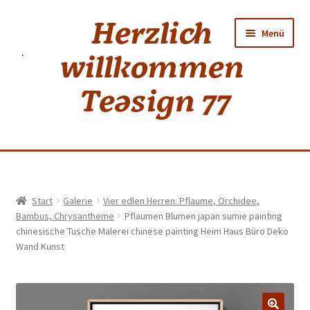
Zur
Zum
Menü
Navigation
Inhalt
springen
springen
Home
Start
Galerie
Vier edlen Herren: Pflaume, Orchidee,
Bambus, Chrysantheme
Pflaumen Blumen japan sumie painting
shop
chinesische Tusche Malerei chinese painting Heim Haus Büro Deko
Wand Kunst
Neuer Tee
Weiss