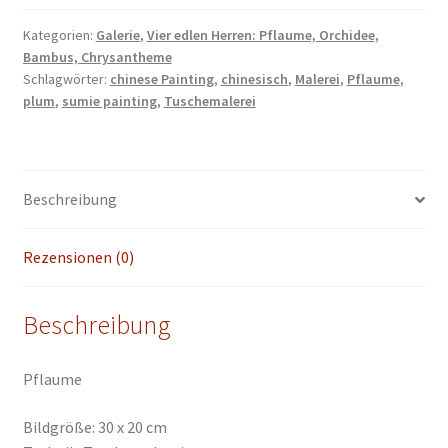
sumie
painting
Kategorien:
Galerie
,
Vier edlen Herren: Pflaume, Orchidee,
Bambus, Chrysantheme
chinesische
Schlagwörter:
chinese Painting
,
chinesisch
,
Malerei
,
Pflaume
,
Tusche
plum
,
sumie painting
,
Tuschemalerei
Malerei
chinese
painting
Heim
Beschreibung
Haus
Büro
Rezensionen (0)
Deko
Wand
Kunst
Beschreibung
Menge
Pflaume
Bildgröße: 30 x 20 cm