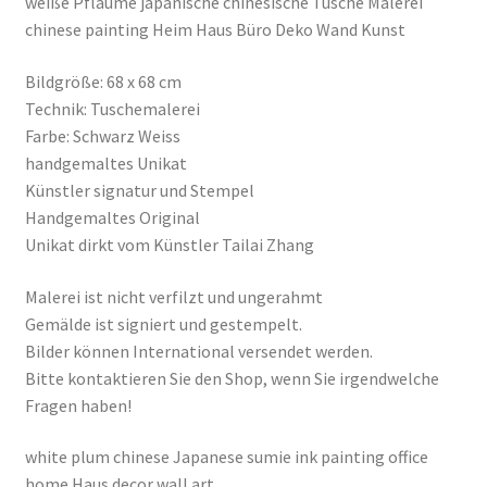
weiße Pflaume japanische chinesische Tusche Malerei
chinese painting Heim Haus Büro Deko Wand Kunst
Bildgröße: 68 x 68 cm
Technik: Tuschemalerei
Farbe: Schwarz Weiss
handgemaltes Unikat
Künstler signatur und Stempel
Handgemaltes Original
Unikat dirkt vom Künstler Tailai Zhang
Malerei ist nicht verfilzt und ungerahmt
Gemälde ist signiert und gestempelt.
Bilder können International versendet werden.
Bitte kontaktieren Sie den Shop, wenn Sie irgendwelche
Fragen haben!
white plum chinese Japanese sumie ink painting office
home Haus decor wall art