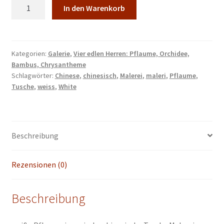
Pflaum
In den Warenkorb
japanische
chinesische
Tusche
Malerei
Kategorien:
Galerie
,
Vier edlen Herren: Pflaume, Orchidee,
Bambus, Chrysantheme
chinese
Schlagwörter:
Chinese
,
chinesisch
,
Malerei
,
maleri
,
Pflaume
,
painting
Tusche
,
weiss
,
White
Heim
Haus
Büro
Deko
Beschreibung
Wand
Kunst
Rezensionen (0)
Menge
Beschreibung