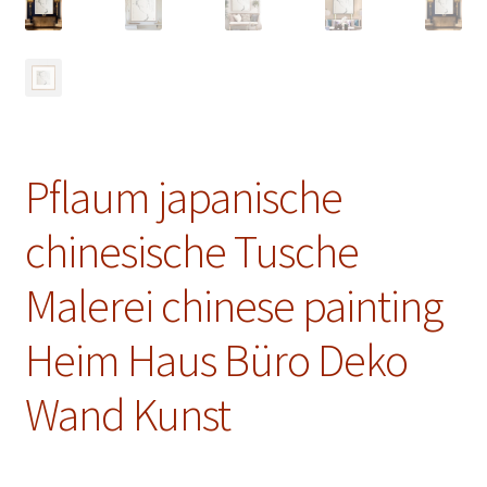
Malkurse
Unterm
Konto Login
öffnen
Pflaum japanische
chinesische Tusche
Malerei chinese painting
Heim Haus Büro Deko
Wand Kunst