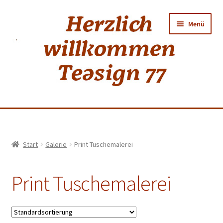
Zur
Zum
Menü
Navigation
Inhalt
springen
springen
Home
Start
Galerie
Print Tuschemalerei
shop
Print Tuschemalerei
Neuer Tee
Weiss