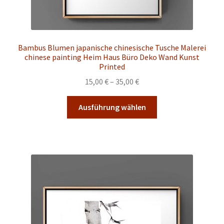
Bambus Blumen japanische chinesische Tusche Malerei
chinese painting Heim Haus Büro Deko Wand Kunst
Printed
Preisspanne:
15,00
€
–
35,00
€
15,00 €
Dieses
bis
Ausführung wählen
Produkt
35,00 €
weist
mehrere
Varianten
auf.
Die
Optionen
können
auf