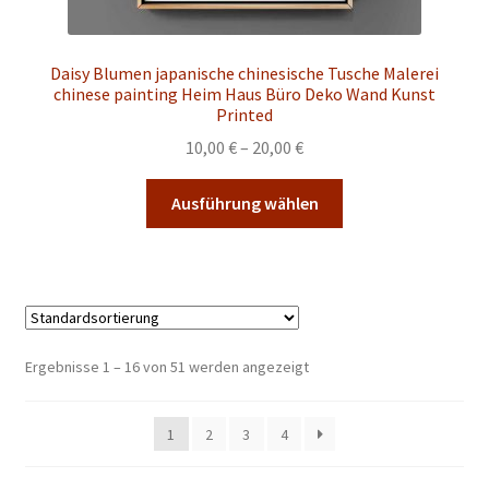
Daisy Blumen japanische chinesische Tusche Malerei
chinese painting Heim Haus Büro Deko Wand Kunst
Printed
Preisspanne:
10,00
€
–
20,00
€
10,00 €
Dieses
bis
Ausführung wählen
Produkt
20,00 €
weist
mehrere
Varianten
auf.
Die
Ergebnisse 1 – 16 von 51 werden angezeigt
Optionen
können
1
2
3
4
auf
der