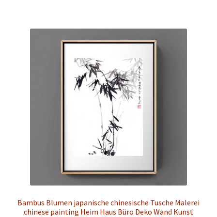
weist
mehrere
Varianten
auf.
Die
Optionen
können
auf
der
Produktseite
gewählt
werden
Bambus Blumen japanische chinesische Tusche Malerei
chinese painting Heim Haus Büro Deko Wand Kunst