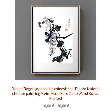
auf.
Die
Optionen
können
auf
der
Produktseite
gewählt
werden
Blauer Regen japanische chinesische Tusche Malerei
chinese painting Heim Haus Büro Deko Wand Kunst
Printed
Preisspanne:
10,00
€
–
30,00
€