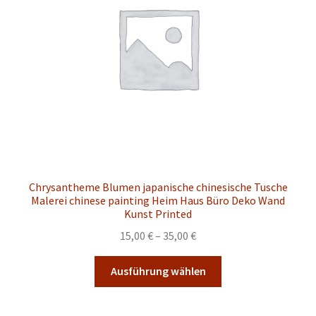
können
auf
der
Produktseite
gewählt
werden
Chrysantheme Blumen japanische chinesische Tusche
Malerei chinese painting Heim Haus Büro Deko Wand
Kunst Printed
Preisspanne:
15,00
€
–
35,00
€
15,00 €
Dieses
bis
Ausführung wählen
Produkt
35,00 €
weist