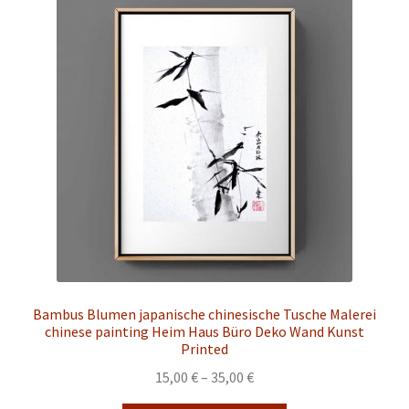
auf.
Die
Optionen
können
auf
der
Produktseite
gewählt
werden
Bambus Blumen japanische chinesische Tusche Malerei
chinese painting Heim Haus Büro Deko Wand Kunst
Printed
Preisspanne:
15,00
€
–
35,00
€
15,00 €