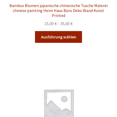
Bambus Blumen japanische chinesische Tusche Malerei
chinese painting Heim Haus Büro Deko Wand Kunst
Printed
Preisspanne:
15,00
€
–
35,00
€
15,00 €
Dieses
bis
Ausführung wählen
Produkt
35,00 €
weist
mehrere
Varianten
auf.
Die
Optionen
können
auf
der
Produktseite
gewählt