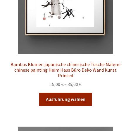
der
Produktseite
gewählt
werden
Bambus Blumen japanische chinesische Tusche Malerei
chinese painting Heim Haus Büro Deko Wand Kunst
Printed
Preisspanne:
15,00
€
–
35,00
€
15,00 €
Dieses
bis
Ausführung wählen
Produkt
35,00 €
weist
mehrere
Varianten