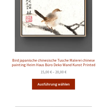
auf
der
Produktseite
gewählt
werden
Bird japanische chinesische Tusche Malerei chinese
painting Heim Haus Büro Deko Wand Kunst Printed
Preisspanne:
15,00
€
–
20,00
€
15,00 €
Dieses
bis
Ausführung wählen
Produkt
20,00 €
weist
mehrere
Varianten