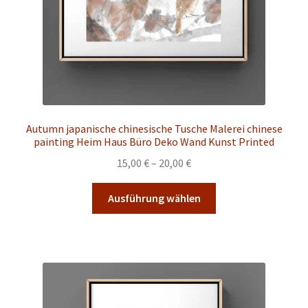
gewählt
werden
Autumn japanische chinesische Tusche Malerei chinese
painting Heim Haus Büro Deko Wand Kunst Printed
Preisspanne:
15,00
€
–
20,00
€
15,00 €
Dieses
bis
Ausführung wählen
Produkt
20,00 €
weist
mehrere
Varianten
auf.
Die