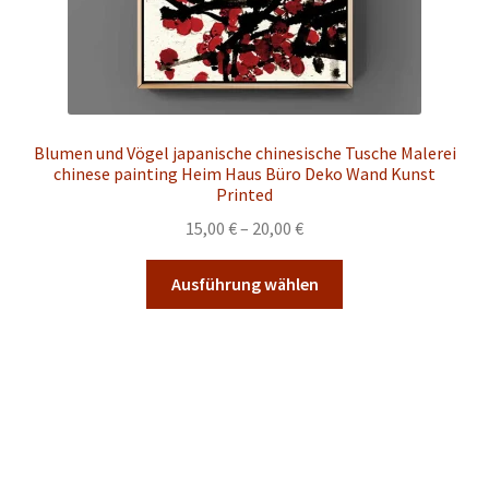
werden
Blumen und Vögel japanische chinesische Tusche Malerei
chinese painting Heim Haus Büro Deko Wand Kunst
Printed
Preisspanne:
15,00
€
–
20,00
€
15,00 €
Dieses
bis
Ausführung wählen
Produkt
20,00 €
weist
mehrere
Varianten
auf.
Die
Optionen