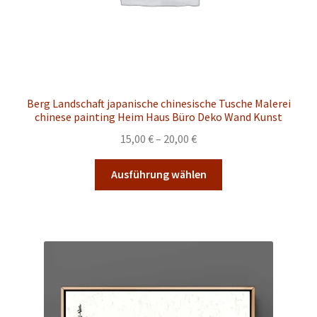
werden
Berg Landschaft japanische chinesische Tusche Malerei
chinese painting Heim Haus Büro Deko Wand Kunst
Preisspanne:
15,00
€
–
20,00
€
15,00 €
Dieses
bis
Ausführung wählen
Produkt
20,00 €
weist
mehrere
Varianten
auf.
Die
Optionen
können