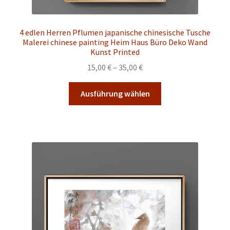
Malkurse
Unterm
Konto Login
4 edlen Herren Pflumen japanische chinesische Tusche
öffnen
Malerei chinese painting Heim Haus Büro Deko Wand
Kunst Printed
Preisspanne:
15,00
€
–
35,00
€
15,00 €
Dieses
bis
Ausführung wählen
Produkt
35,00 €
weist
mehrere
Varianten
auf.
Die
Optionen
können
auf
der
Produktseite