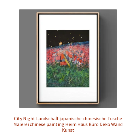
mehrere
Varianten
auf.
Die
Optionen
können
auf
der
Produktseite
gewählt
werden
City Night Landschaft japanische chinesische Tusche
Malerei chinese painting Heim Haus Büro Deko Wand
Kunst