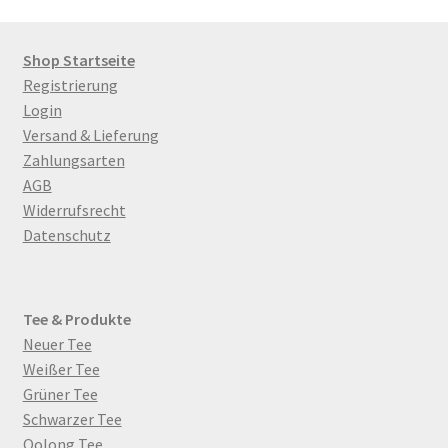
Produktseite
gewählt
werden
Shop Startseite
Registrierung
Login
Versand & Lieferung
Zahlungsarten
AGB
Widerrufsrecht
Datenschutz
Tee & Produkte
Neuer Tee
Weißer Tee
Grüner Tee
Schwarzer Tee
Oolong Tee