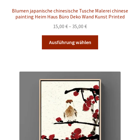
Blumen japanische chinesische Tusche Malerei chinese
painting Heim Haus Büro Deko Wand Kunst Printed
Preisspanne:
15,00
€
–
35,00
€
15,00 €
Dieses
bis
Ausführung wählen
Produkt
35,00 €
weist
mehrere
Varianten
auf.
Die
Optionen
können
auf
der
Produktseite
gewählt