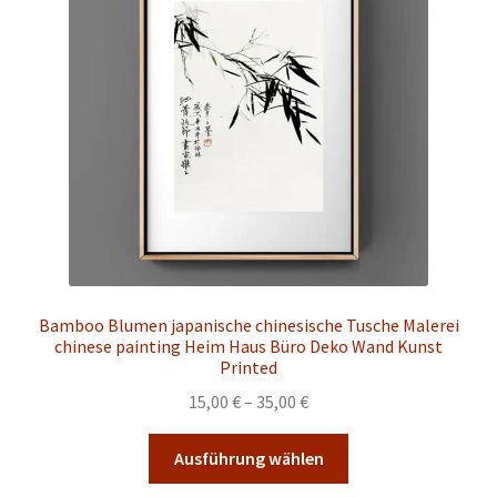
Optionen
können
auf
der
Produktseite
gewählt
werden
Bamboo Blumen japanische chinesische Tusche Malerei
chinese painting Heim Haus Büro Deko Wand Kunst
Printed
Preisspanne:
15,00
€
–
35,00
€
15,00 €
Dieses
bis
Ausführung wählen
Produkt
35,00 €