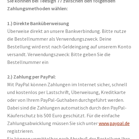
Sie können bei Teesign 77 zwischen den folgenden
Schwarz
Zahlungsmethoden wählen:
1.) Direkte Banküberweisung
Grün
Überweise direkt an unsere Bankverbindung. Bitte nutze
die Bestellnummer als Verwendungszweck. Deine
Oolong
Bestellung wird erst nach Geldeingang auf unserem Konto
versandt. Verwendungszweck: Bitte geben Sie die
Blumen
Bestellnummer ein
Unterm
Zubehör
2.) Zahlung per PayPal:
öffnen
Mit PayPal können Zahlungen im Internet sicher, schnell
Geschenk
und kostenlos per Lastschrift, Überweisung, Kreditkarte
oder von Ihrem PayPal-Guthaben durchgeführt werden.
Postkarte
Dabei sind die Zahlungen automatisch durch den PayPal-
Käuferschutz bis 500 Euro geschützt. Für die einfache
Unterm
Galerie
Zahlungsabwicklung müssen Sie sich unter
www.paypal.de
öffnen
registrieren.
Sie können unmittelbar nach Abschuß der Bestellung Ihre