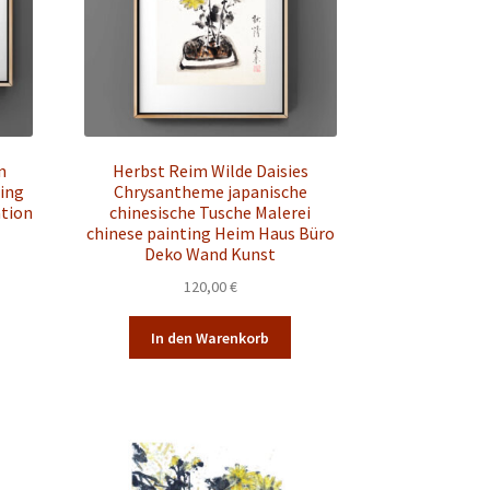
n
Herbst Reim Wilde Daisies
ting
Chrysantheme japanische
tion
chinesische Tusche Malerei
chinese painting Heim Haus Büro
Deko Wand Kunst
spanne:
120,00
€
 €
Dieses
Produkt
0 €
In den Warenkorb
weist
mehrere
Varianten
uf.
Die
Optionen