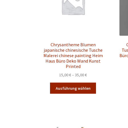
Chrysantheme Blumen
japanische chinesische Tusche
Tus
Malerei chinese painting Heim
Bür
Haus Büro Deko Wand Kunst
Printed
Preisspanne:
15,00
€
–
35,00
€
15,00 €
Dieses
bis
Ausführung wählen
Produkt
35,00 €
weist
mehrere
Varianten
auf.
Die