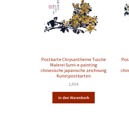
Optionen
können
auf
der
Produktseite
gewählt
werden
Postkarte Chrysantheme Tusche
Pos
Malerei Sumi-e painting
chinesische japanische zeichnung
chin
Kunstpostkarten
2,50
€
In den Warenkorb