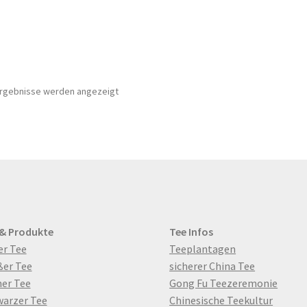
 Ergebnisse werden angezeigt
 & Produkte
Tee Infos
er Tee
Teeplantagen
ßer Tee
sicherer China Tee
er Tee
Gong Fu Teezeremonie
warzer Tee
Chinesische Teekultur