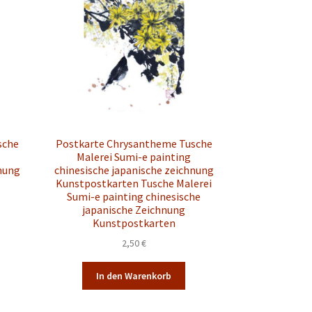
können
auf
der
Produktseite
gewählt
werden
sche
Postkarte Chrysantheme Tusche
Malerei Sumi-e painting
hnung
chinesische japanische zeichnung
Kunstpostkarten Tusche Malerei
Sumi-e painting chinesische
japanische Zeichnung
Kunstpostkarten
2,50
€
In den Warenkorb