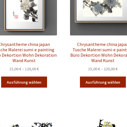
Chrysantheme china japan
Chrysantheme china japa
che Malerei sumi-e painting
Tusche Malerei sumi-e pain
o Dekortion Wohn Dekoration
Büro Dekortion Wohn Dekora
Wand Kunst
Wand Kunst
Preisspanne:
Preis
15,00
€
–
120,00
€
15,00
€
–
220,00
€
15,00 €
15,00
Dieses
bis
bis
Ausführung wählen
Ausführung wählen
Produkt
120,00 €
220,0
weist
mehrere
Varianten
auf.
a
Die
Optionen