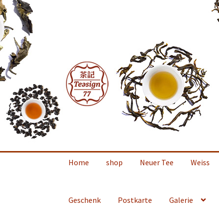
Zur
Zum
Navigation
Inhalt
springen
springen
Home
shop
Neuer Tee
Weiss
Geschenk
Postkarte
Galerie