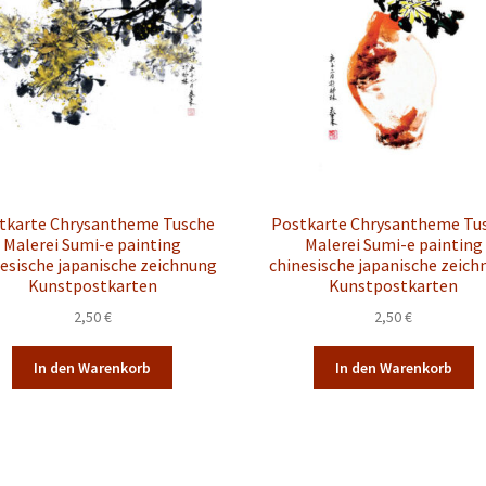
können
auf
der
Produktseite
gewählt
werden
tkarte Chrysantheme Tusche
Postkarte Chrysantheme Tu
Malerei Sumi-e painting
Malerei Sumi-e painting
esische japanische zeichnung
chinesische japanische zeic
Kunstpostkarten
Kunstpostkarten
2,50
€
2,50
€
In den Warenkorb
In den Warenkorb