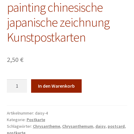
Malkurse
painting chinesische
Unterm
Konto Login
japanische zeichnung
öffnen
Kunstpostkarten
2,50
€
Postkarte
In den Warenkorb
Chrysantheme
Tusche
Malerei
Sumi-
Artikelnummer:
daisy-4
Kategorie:
Postkarte
e
Schlagwörter:
Chrysantheme
,
Chrysanthemum
,
daisy
,
postcard
,
painting
postkarte