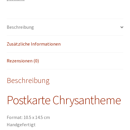
chinesische
japanische
zeichnung
Kunstpostkarten
Beschreibung
Menge
Zusätzliche Informationen
Rezensionen (0)
Beschreibung
Postkarte Chrysantheme
Format: 10.5 x 14.5 cm
Handgefertigt