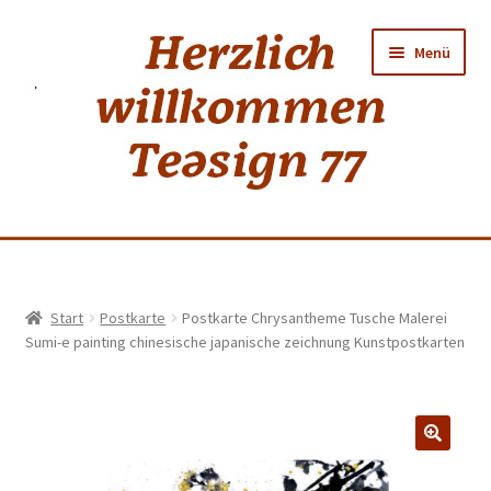
Zur
Zum
Menü
Navigation
Inhalt
springen
springen
Home
Start
Postkarte
Postkarte Chrysantheme Tusche Malerei
Sumi-e painting chinesische japanische zeichnung Kunstpostkarten
shop
Neuer Tee
Weiss