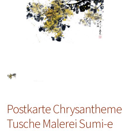
Schwarz
Grün
Oolong
Blumen
Unterm
Zubehör
öffnen
Geschenk
Postkarte
Postkarte Chrysantheme
Unterm
Galerie
Tusche Malerei Sumi-e
öffnen