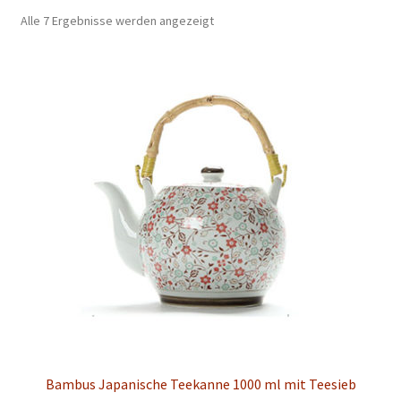
Alle 7 Ergebnisse werden angezeigt
Schwarz
Grün
Oolong
Blumen
Unterm
Zubehör
öffnen
Geschenk
Postkarte
Unterm
Galerie
öffnen
Bambus Japanische Teekanne 1000 ml mit Teesieb