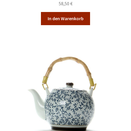
Malkurse
58,50
€
Unterm
Konto Login
In den Warenkorb
öffnen