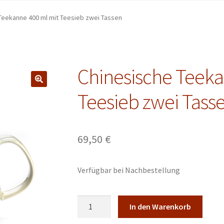
Teekanne 400 ml mit Teesieb zwei Tassen
Chinesische Teeka
Teesieb zwei Tass
69,50
€
Verfügbar bei Nachbestellung
Chinesische
In den Warenkorb
Teekanne