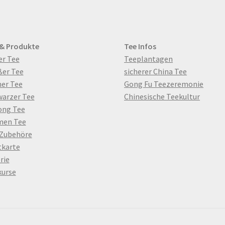
 & Produkte
Tee Infos
er Tee
Teeplantagen
ßer Tee
sicherer China Tee
er Tee
Gong Fu Teezeremonie
warzer Tee
Chinesische Teekultur
ong Tee
men Tee
 Zubehöre
tkarte
rie
kurse