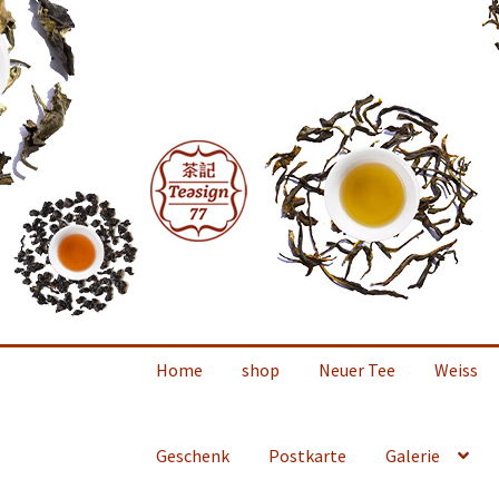
Zur
Zum
Navigation
Inhalt
springen
springen
Home
shop
Neuer Tee
Weiss
Geschenk
Postkarte
Galerie