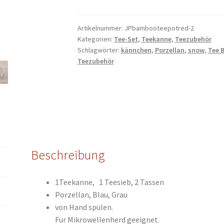
400
ml
mit
Artikelnummer:
JPbambooteepotred-2
Kategorien:
Tee-Set
,
Teekanne
,
Teezubehör
Teesieb
Schlagwörter:
kännchen
,
Porzellan
,
snow
,
Tee 
zwei
Teezubehör
Tassen
Menge
Beschreibung
1Teekanne, 1 Teesieb, 2 Tassen
Porzellan, Blau, Grau
von Hand spülen.
Für Mikrowellenherd geeignet.