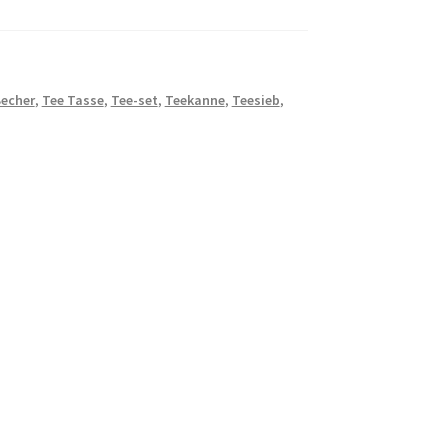
Becher
,
Tee Tasse
,
Tee-set
,
Teekanne
,
Teesieb
,