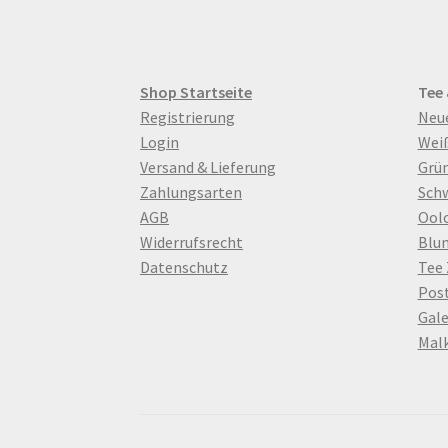
Shop Startseite
Tee
Registrierung
Neu
Login
Wei
Versand & Lieferung
Grün
Zahlungsarten
Sch
AGB
Ool
Widerrufsrecht
Blu
Datenschutz
Tee
Pos
Gale
Mal