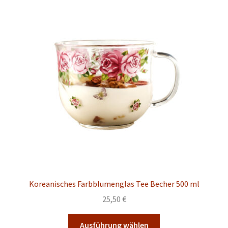
Koreanisches Farbblumenglas Tee Becher 500 ml
25,50
€
Dieses
Ausführung wählen