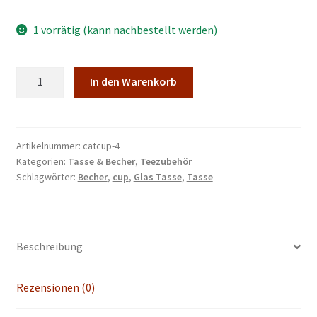
Malkurse
1 vorrätig (kann nachbestellt werden)
Unterm
Konto Login
öffnen
Cat
In den Warenkorb
Star
Becher
Porzellan
500
Artikelnummer:
catcup-4
Kategorien:
Tasse & Becher
,
Teezubehör
ml
Schlagwörter:
Becher
,
cup
,
Glas Tasse
,
Tasse
Menge
Beschreibung
Rezensionen (0)