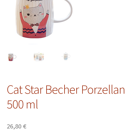
Schwarz
Grün
Oolong
Blumen
Unterm
Zubehör
öffnen
Cat Star Becher Porzellan
Geschenk
500 ml
Postkarte
Unterm
Galerie
öffnen
26,80
€