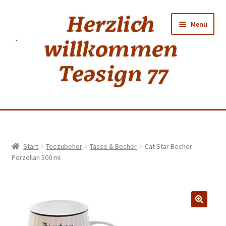
Zur
Zum
Menü
Navigation
Inhalt
springen
springen
Home
Start
Teezubehör
Tasse & Becher
Cat Star Becher
Porzellan 500 ml
shop
Neuer Tee
Weiss