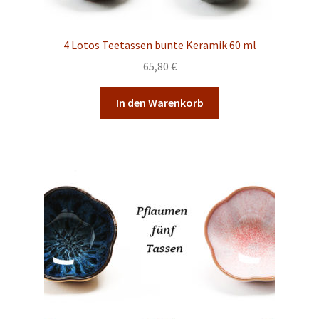
Malkurse
Unterm
Konto Login
4 Lotos Teetassen bunte Keramik 60 ml
öffnen
65,80
€
In den Warenkorb