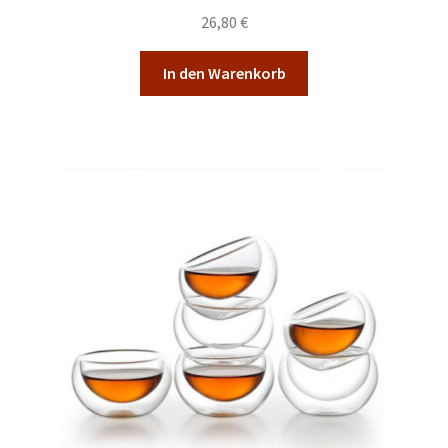
26,80
€
In den Warenkorb