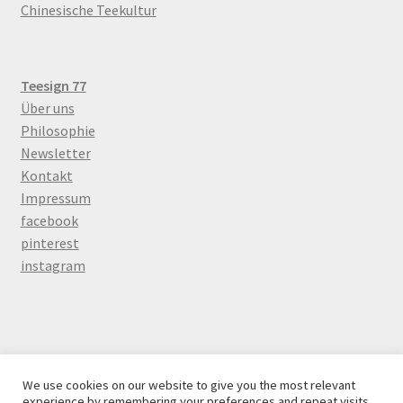
Chinesische Teekultur
Teesign 77
Über uns
Philosophie
Newsletter
Kontakt
Impressum
facebook
pinterest
instagram
© Teesign 77 beschäftigt sich mit chinesicher Tee Einzel-
We use cookies on our website to give you the most relevant
und Großhandel in Berlin 2026
experience by remembering your preferences and repeat visits.