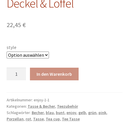
Deckel & Löffel
Malkurse
Unterm
Konto Login
öffnen
22,45
€
style
Delphin
In den Warenkorb
Becher
mit
Deckel
&
Artikelnummer:
enjoy-1-1
Kategorien:
Tasse & Becher
,
Teezubehör
Löffel
Schlagwörter:
Becher
,
blau
,
bunt
,
enjoy
,
gelb
,
grün
,
pink
,
Menge
Porzellan
,
rot
,
Tasse
,
Tea cup
,
Tee Tasse