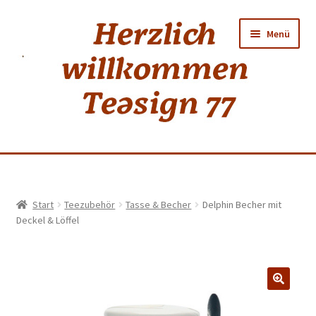
Zur
Zum
Menü
Navigation
Inhalt
springen
springen
Home
Start
Teezubehör
Tasse & Becher
Delphin Becher mit
Deckel & Löffel
shop
Neuer Tee
Weiss