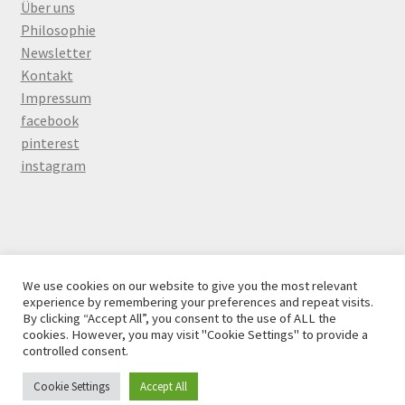
Über uns
Philosophie
Newsletter
Kontakt
Impressum
facebook
pinterest
instagram
© Teesign 77 beschäftigt sich mit chinesicher Tee Einzel-
We use cookies on our website to give you the most relevant
und Großhandel in Berlin 2026
experience by remembering your preferences and repeat visits.
By clicking “Accept All”, you consent to the use of ALL the
Daten Schutz
Erstellt mit WooCommerce
.
cookies. However, you may visit "Cookie Settings" to provide a
controlled consent.
Cookie Settings
Accept All
0