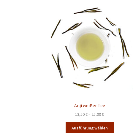
Anji weißer Tee
Preisspanne:
13,50
€
–
25,00
€
13,50 €
Dieses
bis
Ausführung wählen
Produkt