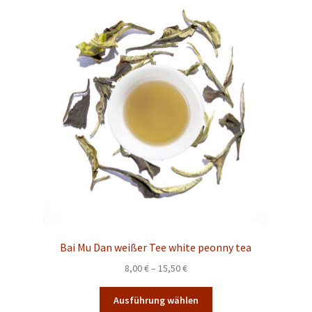
Bai Mu Dan weißer Tee white peonny tea
Preisspanne:
8,00
€
–
15,50
€
8,00 €
Dieses
bis
Ausführung wählen
Produkt