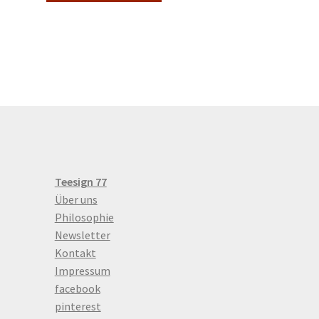
21,50 €
weist
mehrere
Varianten
auf.
Die
Optionen
können
auf
der
Produktseite
gewählt
Teesign 77
werden
Über uns
Philosophie
Newsletter
Kontakt
Impressum
facebook
pinterest