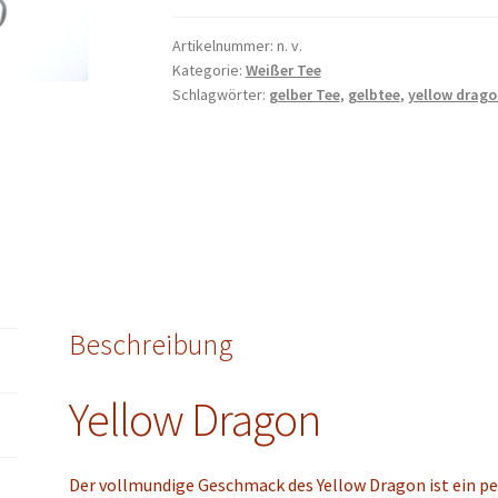
Tee
50
Artikelnummer:
n. v.
Kategorie:
Weißer Tee
g
Schlagwörter:
gelber Tee
,
gelbtee
,
yellow drago
-
100
g
Menge
Beschreibung
Yellow
Dragon
Der vollmundige Geschmack des Yellow Dragon ist ein p