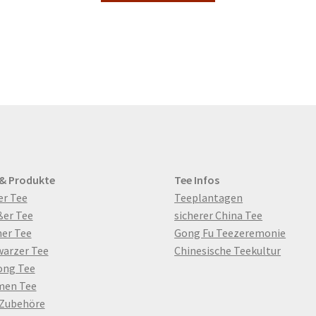
15,50 €
weist
mehrere
Varianten
auf.
Die
Optionen
können
auf
der
te
Produktseite
gewählt
 & Produkte
Tee Infos
werden
er Tee
Teeplantagen
ßer Tee
sicherer China Tee
er Tee
Gong Fu Teezeremonie
warzer Tee
Chinesische Teekultur
ong Tee
men Tee
 Zubehöre