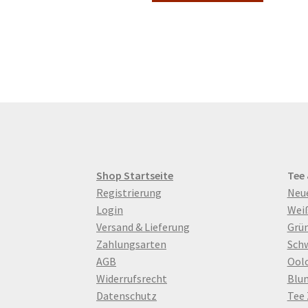
25,00 €
weist
mehrere
Varianten
auf.
Die
Optionen
können
auf
der
Produktsei
gewählt
Shop Startseite
Tee
werden
Registrierung
Neu
Login
Wei
Versand & Lieferung
Grün
Zahlungsarten
Sch
AGB
Ool
Widerrufsrecht
Blu
Datenschutz
Tee