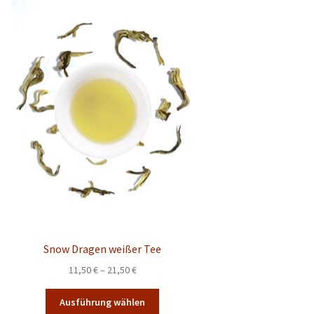
Snow Dragen weißer Tee
Preisspanne:
11,50
€
–
21,50
€
11,50 €
Dieses
bis
Ausführung wählen
Produkt