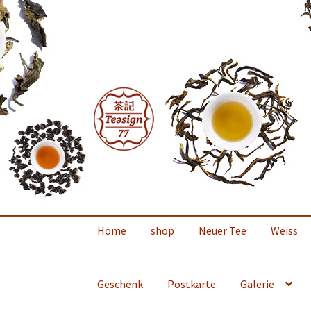
Zur
Zum
Navigation
Inhalt
springen
springen
Home
shop
Neuer Tee
Weiss
Geschenk
Postkarte
Galerie