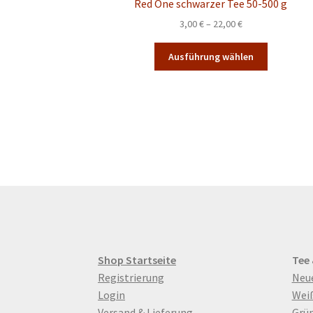
Red One schwarzer Tee 50-500 g
Preisspanne:
3,00
€
–
22,00
€
3,00 €
Dieses
bis
Ausführung wählen
Produkt
22,00 €
weist
mehrere
Varianten
auf.
Die
Optionen
können
auf
der
Produktsei
gewählt
werden
Shop Startseite
Tee
Registrierung
Neu
Login
Wei
Versand & Lieferung
Grün