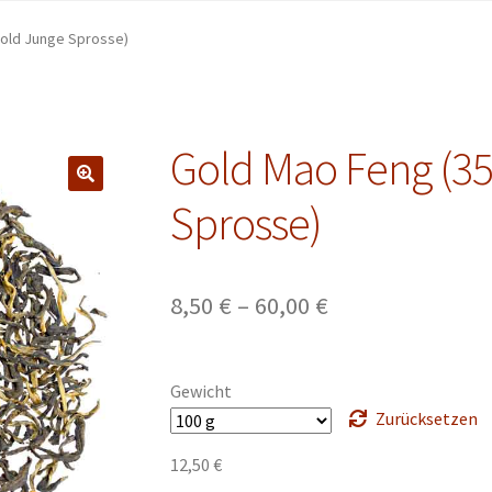
old Junge Sprosse)
Gold Mao Feng (3
Sprosse)
Preisspanne:
8,50
€
–
60,00
€
8,50 €
bis
Gewicht
60,00 €
Zurücksetzen
12,50
€