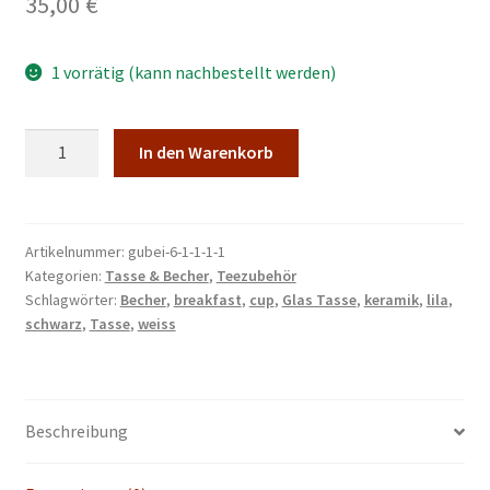
35,00
€
Malkurse
Unterm
Konto Login
1 vorrätig (kann nachbestellt werden)
öffnen
Keramik
In den Warenkorb
Handgemachte
Teetasse
330
ml
Artikelnummer:
gubei-6-1-1-1-1
Kategorien:
Tasse & Becher
,
Teezubehör
Menge
Schlagwörter:
Becher
,
breakfast
,
cup
,
Glas Tasse
,
keramik
,
lila
,
schwarz
,
Tasse
,
weiss
Beschreibung