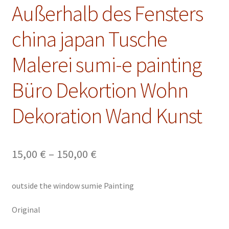
Malkurse
Außerhalb des Fensters
Unterm
Konto Login
china japan Tusche
öffnen
Malerei sumi-e painting
Büro Dekortion Wohn
Dekoration Wand Kunst
Preisspanne:
15,00
€
–
150,00
€
15,00 €
outside the window sumie Painting
bis
150,00 €
Original