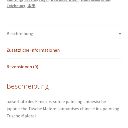
sumi-
Zeichnung
,
水墨
e
painting
Büro
Dekortion
Beschreibung
Wohn
Dekoration
Zusätzliche Informationen
Wand
Kunst
Menge
Rezensionen (0)
Beschreibung
außerhalb des Fensters sumie painting chinesische
japanische Tusche Malerei janpanises chinese ink painting
Tusche Malerei