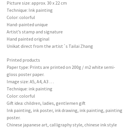
Picture size:
approx.
30 x 22 cm
Technique: Ink painting
Color: colorful
Hand-painted unique
Artist’s stamp and signature
Hand painted original
Unikat direct from the artist´s Tailai Zhang
Printed products
Paper type: Prints are printed on 200g / m2 white semi-
gloss poster paper.
Image size: A5, A4, A3 …
Technique: ink painting
Color: colorful
Gift idea: children, ladies, gentlemen gift
Ink painting, ink poster, ink drawing, ink painting, painting
poster.
Chinese japanese art, calligraphy style, chinese ink style