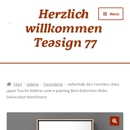
Zur
Zum
Menü
Navigation
Inhalt
springen
springen
Home
Start
Galerie
Tiermalerei
Außerhalb des Fensters china
japan Tusche Malerei sumi-e painting Büro Dekortion Wohn
shop
Dekoration Wand Kunst
Neuer Tee
Weiss