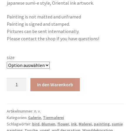
japanese sumi-e style, Oriental ink artwork.
Painting is not matted and unframed
Painting is signed and stamped.
Pictures can be sent internationally.
Please contact the shop if you have questions!
size
Außerhalb
In den Warenkorb
des
Fensters
china
japan
Artikelnummer:
n. v.
Kategorien:
Galerie
,
Tiermalerei
Tusche
Schlagwörter:
bird
,
Blumen
,
flower
,
ink
,
Malerei
,
painting
,
sumie
Malerei
painting
,
Tusche
,
vogel
,
wall decoration
,
Wanddekoration
,