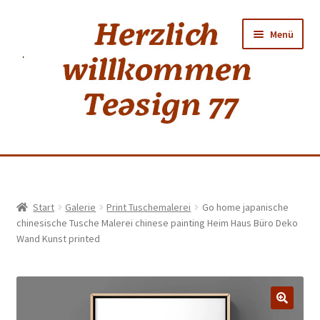
Zur
Zum
Menü
Navigation
Inhalt
springen
springen
Home
Start
Galerie
Print Tuschemalerei
Go home japanische
chinesische Tusche Malerei chinese painting Heim Haus Büro Deko
shop
Wand Kunst printed
Neuer Tee
Weiss