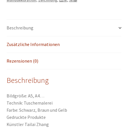
Heim
Haus
Büro
Deko
Beschreibung
Wand
Kunst
Zusätzliche Informationen
printed
Menge
Rezensionen (0)
Beschreibung
Bildgröße: A5, A4…
Technik: Tuschemalerei
Farbe: Schwarz, Braun und Gelb
Gedruckte Produkte
Künstler Tailai Zhang