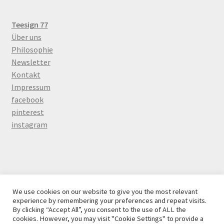
Teesign 77
Über uns
Philosophie
Newsletter
Kontakt
Impressum
facebook
pinterest
instagram
© Teesign 77 beschäftigt sich mit chinesicher Tee Einzel-
We use cookies on our website to give you the most relevant
und Großhandel in Berlin 2026
experience by remembering your preferences and repeat visits.
By clicking “Accept All”, you consent to the use of ALL the
Daten Schutz
Erstellt mit WooCommerce
.
cookies. However, you may visit "Cookie Settings" to provide a