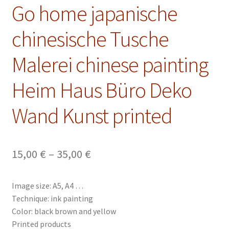
Malkurse
Go home japanische
Unterm
Konto Login
chinesische Tusche
öffnen
Malerei chinese painting
Heim Haus Büro Deko
Wand Kunst printed
Preisspanne:
15,00
€
–
35,00
€
15,00 €
Image size: A5, A4 …
bis
Technique: ink painting
35,00 €
Color: black brown and yellow
Printed products