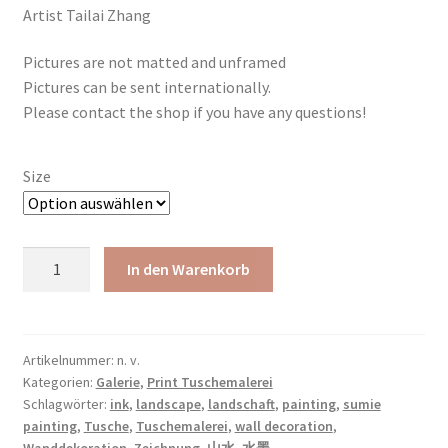
Artist Tailai Zhang
Pictures are not matted and unframed
Pictures can be sent internationally.
Please contact the shop if you have any questions!
Size
Go
In den Warenkorb
home
japanische
chinesische
Tusche
Artikelnummer:
n. v.
Kategorien:
Galerie
,
Print Tuschemalerei
Malerei
Schlagwörter:
ink
,
landscape
,
landschaft
,
painting
,
sumie
chinese
painting
,
Tusche
,
Tuschemalerei
,
wall decoration
,
painting
Wanddekoration
,
Zeichnung
,
山水
,
水墨