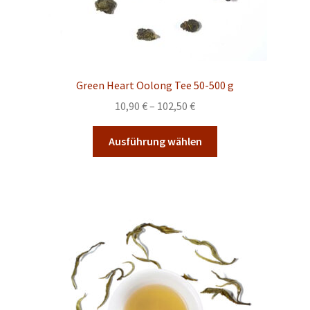
Green Heart Oolong Tee 50-500 g
Preisspanne:
10,90
€
–
102,50
€
10,90 €
Dieses
bis
Ausführung wählen
Produkt
102,50 €
weist
mehrere
Varianten
auf.
Die
Optionen
können
auf
der