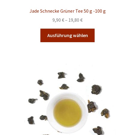
Jade Schnecke Grüner Tee 50 g -100 g
Preisspanne:
9,90
€
–
19,80
€
9,90 €
Dieses
bis
Ausführung wählen
Produkt
19,80 €
weist
mehrere
Varianten
auf.
Die
Optionen
können
auf
der
Produktseite
gewählt
werden