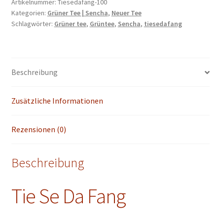
grüner
Artikelnummer:
Tiesedafang-100
Kategorien:
Grüner Tee | Sencha
,
Neuer Tee
Tee
Schlagwörter:
Grüner tee
,
Grüntee
,
Sencha
,
tiesedafang
aus
China
50-
100
Beschreibung
g
Menge
Zusätzliche Informationen
Rezensionen (0)
Beschreibung
Tie Se Da Fang