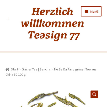
Zur
Zum
Menü
Navigation
Inhalt
springen
springen
Home
Start
Grüner Tee | Sencha
Tie Se Da Fang grüner Tee aus
China 50-100 g
shop
Neuer Tee
Weiss