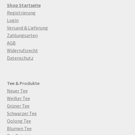
Optionen
Shop Startseite
können
Registrierung
auf
Login
der
Versand & Lieferung
Produktseite
Zahlungsarten
gewählt
AGB
werden
Widerrufsrecht
Datenschutz
Tee & Produkte
Neuer Tee
Weißer Tee
Grüner Tee
Schwarzer Tee
Oolong Tee
Blumen Tee