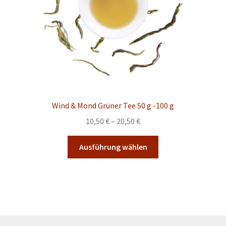
Produktseite
gewählt
werden
Wind & Mond Grüner Tee 50 g -100 g
Preisspanne:
10,50
€
–
20,50
€
10,50 €
Dieses
bis
Ausführung wählen
Produkt
20,50 €
weist
mehrere
Varianten
auf.
Die