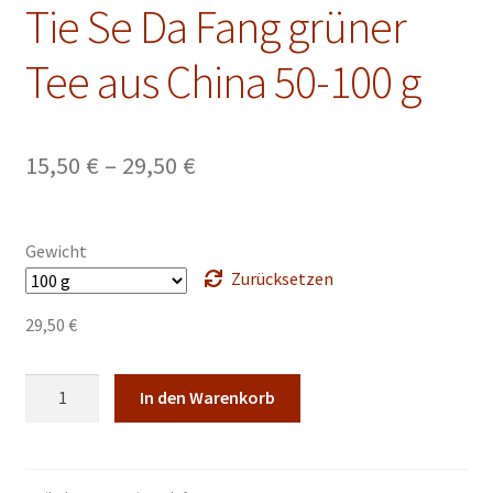
Malkurse
Tie Se Da Fang grüner
Unterm
Konto Login
Tee aus China 50-100 g
öffnen
Preisspanne:
15,50
€
–
29,50
€
15,50 €
bis
Gewicht
29,50 €
Zurücksetzen
29,50
€
Tie
In den Warenkorb
Se
Da
Fang