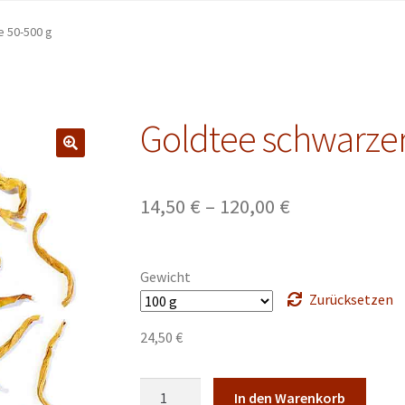
 50-500 g
Goldtee schwarzer
Preisspanne:
14,50
€
–
120,00
€
14,50 €
bis
Gewicht
120,00 €
Zurücksetzen
24,50
€
Goldtee
In den Warenkorb