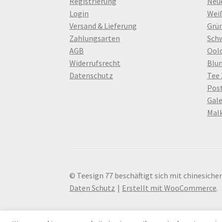
Registrierung
Neu
Login
Wei
Versand & Lieferung
Grün
Zahlungsarten
Sch
AGB
Ool
Widerrufsrecht
Blu
Datenschutz
Tee
Pos
Gale
Mal
© Teesign 77 beschäftigt sich mit chinesiche
Daten Schutz
Erstellt mit WooCommerce
.