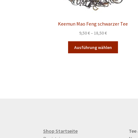
Keemun Mao Feng schwarzer Tee
Preisspanne:
9,50
€
–
18,50
€
9,50 €
Dieses
bis
Ausführung wählen
Produkt
18,50 €
weist
mehrere
Varianten
auf.
Die
Optionen
können
auf
der
Produktsei
gewählt
Shop Startseite
Tee
werden