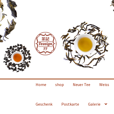
Zur
Zum
Navigation
Inhalt
springen
springen
Home
shop
Neuer Tee
Weiss
Geschenk
Postkarte
Galerie