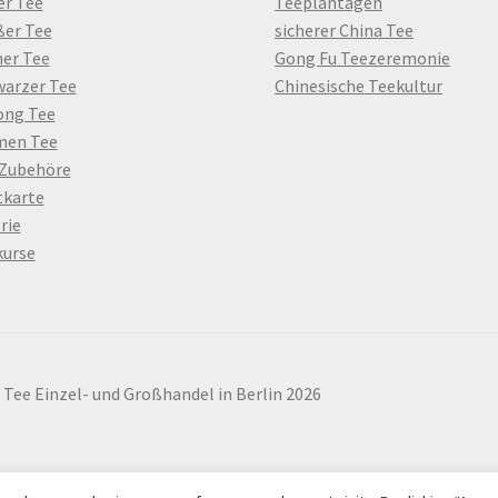
er Tee
Teeplantagen
ßer Tee
sicherer China Tee
er Tee
Gong Fu Teezeremonie
warzer Tee
Chinesische Teekultur
ong Tee
men Tee
 Zubehöre
tkarte
rie
kurse
r Tee Einzel- und Großhandel in Berlin 2026