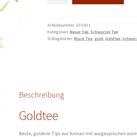
schwarzer
Tee
50-
500
Artikelnummer:
GT100-1
Kategorien:
Neuer Tee
,
Schwarzer Tee
g
Schlagwörter:
Black Tea
,
gold
,
Goldtee
,
schwarz
Menge
Beschreibung
Goldtee
Beste, goldene Tips aus Yunnan mit ausgesprochen arom