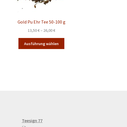
Gold Pu Ehr Tee 50-100 g
Preisspanne:
13,50
€
–
26,00
€
13,50 €
Dieses
bis
Ausführung wählen
Produkt
26,00 €
weist
mehrere
Varianten
auf.
Die
Optionen
können
auf
der
Produktseite
gewählt
Teesign 77
werden