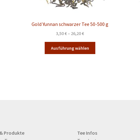
Gold Yunnan schwarzer Tee 50-500 g
Preisspanne:
3,50
€
–
26,20
€
3,50 €
Dieses
bis
Ausführung wählen
Produkt
26,20 €
weist
mehrere
Varianten
auf.
Die
Optionen
können
auf
der
te
Produktseite
gewählt
 & Produkte
Tee Infos
werden